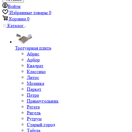
Войти
Избранные товары
0
Корзина
0
Каталог
Тротуарная плита
Абрис
Арбор
Квадрат
Классико
Литос
Мозаика
Паркет
Петра
Прямоугольник
Регата
Ригель
Рутрум
Старый город
Табула