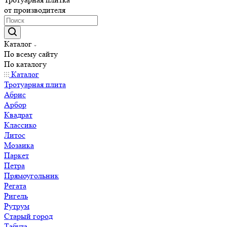
от производителя
Каталог
По всему сайту
По каталогу
Каталог
Тротуарная плита
Абрис
Арбор
Квадрат
Классико
Литос
Мозаика
Паркет
Петра
Прямоугольник
Регата
Ригель
Рутрум
Старый город
Табула