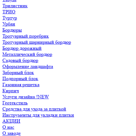
Трилистник
ТРИО
Туртур
Урбан
Бордюры
Тротуарный поребрик
Тротуарный шарнирный бордюр
Бордюр дорожный
Металлический бордюр
Садовый бордюр
Оформление ландшафта
Заборный блок
Подпорный блок
Газонная решетка
Кирпич
Услуги дизайна !NEW
Геотекстиль
Средства для ухода за плиткой
Инструменты для укладки плитки
АКЦИИ
О нас
О заводе