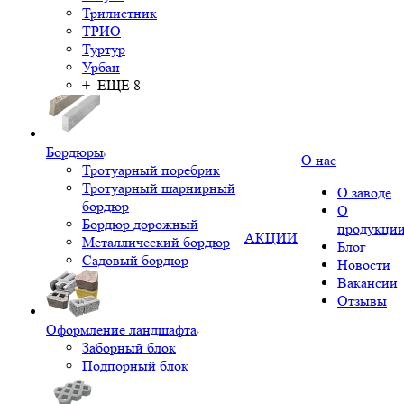
Трилистник
ТРИО
Туртур
Урбан
+ ЕЩЕ 8
Бордюры
О нас
Тротуарный поребрик
Тротуарный шарнирный
О заводе
бордюр
О
Бордюр дорожный
продукци
АКЦИИ
Металлический бордюр
Блог
Садовый бордюр
Новости
Вакансии
Отзывы
Оформление ландшафта
Заборный блок
Подпорный блок