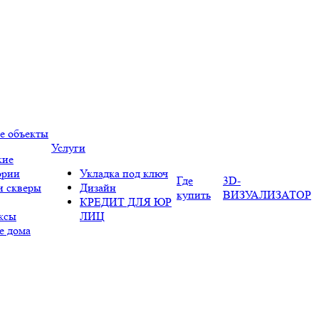
е объекты
Услуги
кие
ории
Укладка под ключ
Где
3D-
и скверы
Дизайн
купить
ВИЗУАЛИЗАТОР
КРЕДИТ ДЛЯ ЮР
ксы
ЛИЦ
е дома