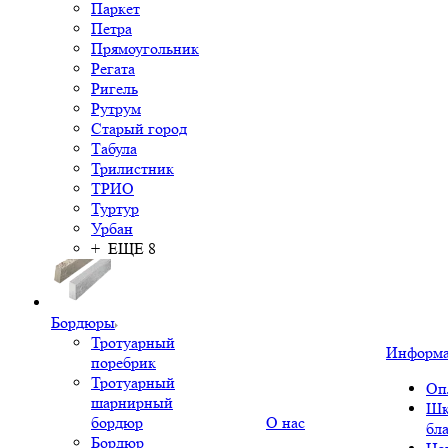
Паркет
Петра
Прямоугольник
Регата
Ригель
Рутрум
Старый город
Табула
Трилистник
ТРИО
Туртур
Урбан
+ ЕЩЕ 8
Бордюры
Тротуарный
Информ
поребрик
Тротуарный
Оп
шарнирный
Шк
бордюр
О нас
бл
Бордюр