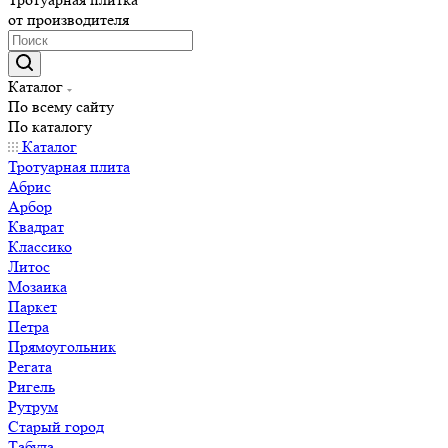
от производителя
Каталог
По всему сайту
По каталогу
Каталог
Тротуарная плита
Абрис
Арбор
Квадрат
Классико
Литос
Мозаика
Паркет
Петра
Прямоугольник
Регата
Ригель
Рутрум
Старый город
Табула