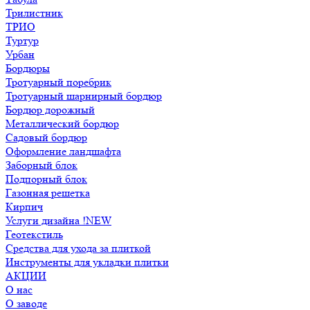
Трилистник
ТРИО
Туртур
Урбан
Бордюры
Тротуарный поребрик
Тротуарный шарнирный бордюр
Бордюр дорожный
Металлический бордюр
Садовый бордюр
Оформление ландшафта
Заборный блок
Подпорный блок
Газонная решетка
Кирпич
Услуги дизайна !NEW
Геотекстиль
Средства для ухода за плиткой
Инструменты для укладки плитки
АКЦИИ
О нас
О заводе