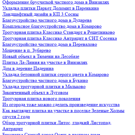
Оформление брусчаткой частного дома в Винзилях
Укладка плитки Паркет Доломит в Паренкина
Ландшафтный дизайн в КП 3 Сосны
Благоустройство частного дома в Дударева
Комплексное благоустройство дома в Комарово
Тротуарная плитка Классико Стандарт в Решетниково
Тротуарная плитка Классико Антрацит в СНТ Сосенка
Благоустройство частного дома в Перевалово
Мощение в п. Зубарево
Новый объект в Тюмени на Лесобазе
Плитка Ла-Линия на участке в Винзилях
Дом в деревне Падерина
Укладка бетонной плитки серого цвета в Комарово
Благоустройство частного дома в Букино
Укладка тротуарной плитки в Мальково
Законченный объект в Луговом
Тротуарная плитка нового поколения
Из огорода тоже можно сделать произведение искусства
Как выглядит плитка на участке в поселке Зеленые Холмы
спустя 2 года
Обзор тротуарной плитки Литос, гладкий Листопад,
Антрацит
Брусчатка Старый город Осень в частном доме