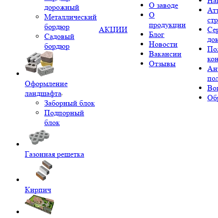
На
О заводе
дорожный
Ат
О
Металлический
ст
продукции
бордюр
АКЦИИ
Се
Блог
Садовый
до
Новости
бордюр
По
Вакансии
ко
Отзывы
Ан
по
Оформление
Во
ландшафта
Об
Заборный блок
Подпорный
блок
Газонная решетка
Кирпич