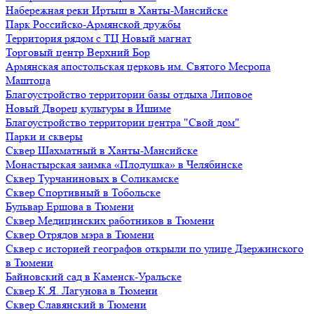
Набережная реки Иртыш в Ханты-Мансийске
Парк Российско-Армянской дружбы
Территория рядом с ТЦ Новый магнат
Торговый центр Верхний Бор
Армянская апостольская церковь им. Святого Месропа
Маштоца
Благоустройство территории базы отдыха Липовое
Нoвый Двoрeц культуры в Ишимe
Благоустройство территории центра "Свой дом"
Парки и скверы
Сквер Шахматный в Ханты-Мансийске
Монастырская заимка «Плодушка» в Челябинске
Сквер Турчаниновых в Соликамске
Сквер Спортивный в Тобольске
Бульвар Ершова в Тюмени
Сквер Медицинских работников в Тюмени
Сквер Отрядов мэра в Тюмени
Сквер с историей географов открыли по улице Дзержинского
в Тюмени
Байновский сад в Каменск-Уральске
Сквер К.Я. Лагунова в Тюмени
Сквер Славянский в Тюмени