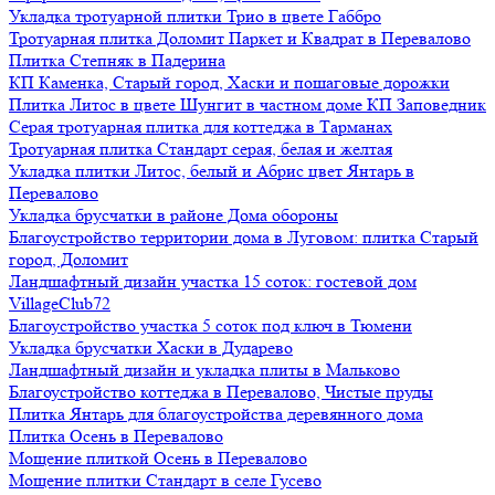
Укладка тротуарной плитки Трио в цвете Габбро
Тротуарная плитка Доломит Паркет и Квадрат в Перевалово
Плитка Степняк в Падерина
КП Каменка, Старый город, Хаски и пошаговые дорожки
Плитка Литос в цвете Шунгит в частном доме КП Заповедник
Серая тротуарная плитка для коттеджа в Тарманах
Тротуарная плитка Стандарт серая, белая и желтая
Укладка плитки Литос, белый и Абрис цвет Янтарь в
Перевалово
Укладка брусчатки в районе Дома обороны
Благоустройство территории дома в Луговом: плитка Старый
город, Доломит
Ландшафтный дизайн участка 15 соток: гостевой дом
VillageClub72
Благоустройство участка 5 соток под ключ в Тюмени
Укладка брусчатки Хаски в Дударево
Ландшафтный дизайн и укладка плиты в Мальково
Благоустройство коттеджа в Перевалово, Чистые пруды
Плитка Янтарь для благоустройства деревянного дома
Плитка Осень в Перевалово
Мощение плиткой Осень в Перевалово
Мощение плитки Стандарт в селе Гусево