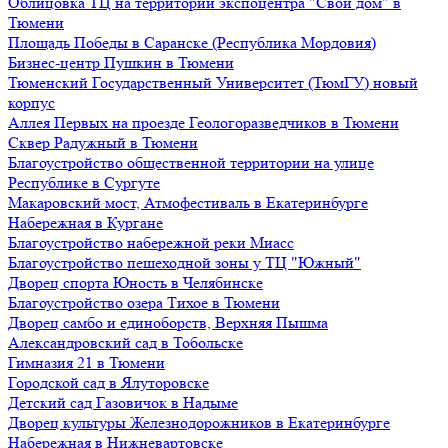
Облицовка ТЦ на территории экспоцентра "Свой дом" в
Тюмени
Площадь Победы в Саранске (Республика Мордовия)
Бизнес-центр Пушкин в Тюмени
Тюменский Государственный Университет (ТюмГУ) новый
корпус
Аллея Первых на проезде Геологоразведчиков в Тюмени
Сквер Радужный в Тюмени
Благоустройство общественной территории на улице
Республике в Сургуте
Макаровский мост, Атмофестиваль в Екатеринбурге
Набережная в Кургане
Благоустройство набережной реки Миасс
Благоустройство пешеходной зоны у ТЦ "Южный"
Дворец спорта Юность в Челябинске
Благоустройство озера Тихое в Тюмени
Дворец самбо и единоборств, Верхняя Пышма
Александровский сад в Тобольске
Гимназия 21 в Тюмени
Городской сад в Ялуторовске
Детский сад Газовичок в Надыме
Дворец культуры Железнодорожников в Екатеринбурге
Набережная в Нижневартовске