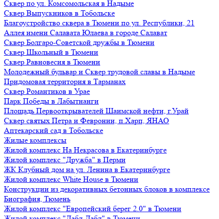
Сквер по ул. Комсомольская в Надыме
Сквер Выпускников в Тобольске
Благоустройство сквера в Тюмени по ул. Республики, 21
Аллея имени Салавата Юлаева в городе Салават
Сквер Болгаро-Советской дружбы в Тюмени
Сквер Школьный в Тюмени
Сквер Равновесия в Тюмени
Молодежный бульвар и Сквер трудовой славы в Надыме
Придомовая территория в Тарманах
Сквер Романтиков в Урае
Парк Победы в Лабытнанги
Площадь Первооткрывателей Шаимской нефти, г.Урай
Сквер святых Петра и Февронии, п.Харп, ЯНАО
Аптекарский сад в Тобольске
Жилые комплексы
Жилой комплекс На Некрасова в Екатеринбурге
Жилой комплекс "Дружба" в Перми
ЖК Клубный дом на ул. Ленина в Екатеринбурге
Жилой комплекс White House в Тюмени
Конструкции из декоративных бетонных блоков в комплексе
Биография, Тюмень
Жилой комплекс "Европейский берег 2.0" в Тюмени
Жилой комплекс "Дабл-Дабл" в Тюмени