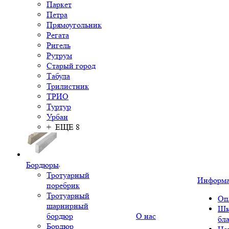
Паркет
Петра
Прямоугольник
Регата
Ригель
Рутрум
Старый город
Табула
Трилистник
ТРИО
Туртур
Урбан
+ ЕЩЕ 8
Бордюры
Тротуарный
Информ
поребрик
Тротуарный
Оп
шарнирный
Шк
бордюр
О нас
бл
Бордюр