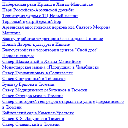
Набережная реки Иртыш в Ханты-Мансийске
Парк Российско-Армянской дружбы
Территория рядом с ТЦ Новый магнат
Торговый центр Верхний Бор
Армянская апостольская церковь им. Святого Месропа
Маштоца
Благоустройство территории базы отдыха Липовое
Нoвый Двoрeц культуры в Ишимe
Благоустройство территории центра "Свой дом"
Парки и скверы
Сквер Шахматный в Ханты-Мансийске
Монастырская заимка «Плодушка» в Челябинске
Сквер Турчаниновых в Соликамске
Сквер Спортивный в Тобольске
Бульвар Ершова в Тюмени
Сквер Медицинских работников в Тюмени
Сквер Отрядов мэра в Тюмени
Сквер с историей географов открыли по улице Дзержинского
в Тюмени
Байновский сад в Каменск-Уральске
Сквер К.Я. Лагунова в Тюмени
Сквер Славянский в Тюмени