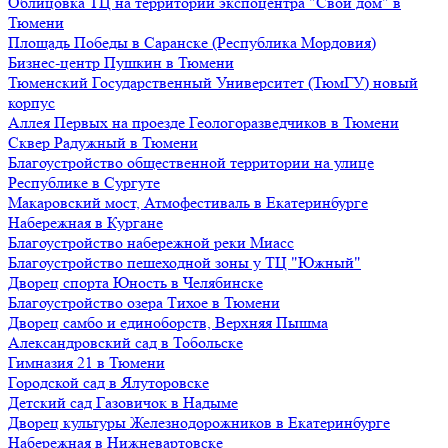
Облицовка ТЦ на территории экспоцентра "Свой дом" в
Тюмени
Площадь Победы в Саранске (Республика Мордовия)
Бизнес-центр Пушкин в Тюмени
Тюменский Государственный Университет (ТюмГУ) новый
корпус
Аллея Первых на проезде Геологоразведчиков в Тюмени
Сквер Радужный в Тюмени
Благоустройство общественной территории на улице
Республике в Сургуте
Макаровский мост, Атмофестиваль в Екатеринбурге
Набережная в Кургане
Благоустройство набережной реки Миасс
Благоустройство пешеходной зоны у ТЦ "Южный"
Дворец спорта Юность в Челябинске
Благоустройство озера Тихое в Тюмени
Дворец самбо и единоборств, Верхняя Пышма
Александровский сад в Тобольске
Гимназия 21 в Тюмени
Городской сад в Ялуторовске
Детский сад Газовичок в Надыме
Дворец культуры Железнодорожников в Екатеринбурге
Набережная в Нижневартовске