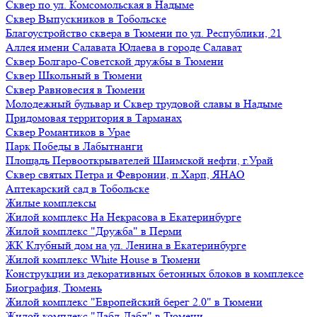
Сквер по ул. Комсомольская в Надыме
Сквер Выпускников в Тобольске
Благоустройство сквера в Тюмени по ул. Республики, 21
Аллея имени Салавата Юлаева в городе Салават
Сквер Болгаро-Советской дружбы в Тюмени
Сквер Школьный в Тюмени
Сквер Равновесия в Тюмени
Молодежный бульвар и Сквер трудовой славы в Надыме
Придомовая территория в Тарманах
Сквер Романтиков в Урае
Парк Победы в Лабытнанги
Площадь Первооткрывателей Шаимской нефти, г.Урай
Сквер святых Петра и Февронии, п.Харп, ЯНАО
Аптекарский сад в Тобольске
Жилые комплексы
Жилой комплекс На Некрасова в Екатеринбурге
Жилой комплекс "Дружба" в Перми
ЖК Клубный дом на ул. Ленина в Екатеринбурге
Жилой комплекс White House в Тюмени
Конструкции из декоративных бетонных блоков в комплексе
Биография, Тюмень
Жилой комплекс "Европейский берег 2.0" в Тюмени
Жилой комплекс "Дабл-Дабл" в Тюмени