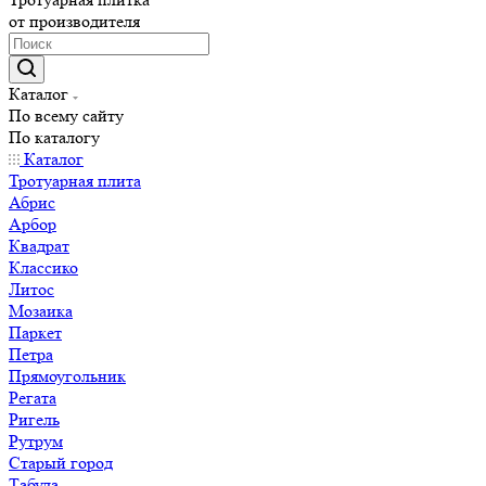
от производителя
Каталог
По всему сайту
По каталогу
Каталог
Тротуарная плита
Абрис
Арбор
Квадрат
Классико
Литос
Мозаика
Паркет
Петра
Прямоугольник
Регата
Ригель
Рутрум
Старый город
Табула