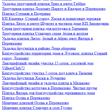
Укладка тротуарной плитки Трио в цвете Габбро
Тротуарная плитка Доломит Паркет и Квадрат в Перевалово
Плитка Степняк в Падерина
КП Каменка, Старый город, Хаски и пошаговые дорожки
Плитка Литос в цвете Шунгит в частном доме КП Заповедник
Серая тротуарная плитка для коттеджа в Тарманах
Тротуарная плитка Стандарт серая, белая и желтая
Укладка плитки Литос, белый и Абрис цвет Янтарь в
Перевалово
Укладка брусчатки в районе Дома обороны
Благоустройство территории дома в Луговом: плитка Старый
город, Доломит
Ландшафтный дизайн участка 15 соток: гостевой дом
VillageClub72
Благоустройство участка 5 соток под ключ в Тюмени
Укладка брусчатки Хаски в Дударево
Ландшафтный дизайн и укладка плиты в Мальково
Благоустройство коттеджа в Перевалово, Чистые пруды
Плитка Янтарь для благоустройства деревянного дома
Плитка Осень в Перевалово
Мощение плиткой Осень в Перевалово
Мощение плитки Стандарт в селе Гусево