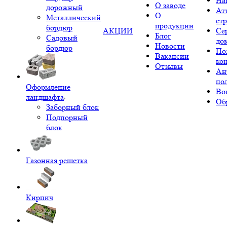
На
О заводе
дорожный
Ат
О
Металлический
ст
продукции
бордюр
АКЦИИ
Се
Блог
Садовый
до
Новости
бордюр
По
Вакансии
ко
Отзывы
Ан
по
Оформление
Во
ландшафта
Об
Заборный блок
Подпорный
блок
Газонная решетка
Кирпич