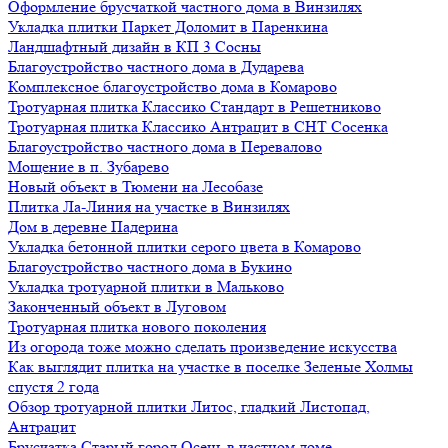
Оформление брусчаткой частного дома в Винзилях
Укладка плитки Паркет Доломит в Паренкина
Ландшафтный дизайн в КП 3 Сосны
Благоустройство частного дома в Дударева
Комплексное благоустройство дома в Комарово
Тротуарная плитка Классико Стандарт в Решетниково
Тротуарная плитка Классико Антрацит в СНТ Сосенка
Благоустройство частного дома в Перевалово
Мощение в п. Зубарево
Новый объект в Тюмени на Лесобазе
Плитка Ла-Линия на участке в Винзилях
Дом в деревне Падерина
Укладка бетонной плитки серого цвета в Комарово
Благоустройство частного дома в Букино
Укладка тротуарной плитки в Мальково
Законченный объект в Луговом
Тротуарная плитка нового поколения
Из огорода тоже можно сделать произведение искусства
Как выглядит плитка на участке в поселке Зеленые Холмы
спустя 2 года
Обзор тротуарной плитки Литос, гладкий Листопад,
Антрацит
Брусчатка Старый город Осень в частном доме