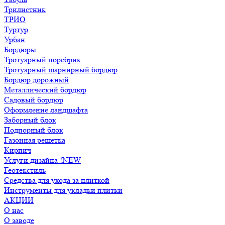
Трилистник
ТРИО
Туртур
Урбан
Бордюры
Тротуарный поребрик
Тротуарный шарнирный бордюр
Бордюр дорожный
Металлический бордюр
Садовый бордюр
Оформление ландшафта
Заборный блок
Подпорный блок
Газонная решетка
Кирпич
Услуги дизайна !NEW
Геотекстиль
Средства для ухода за плиткой
Инструменты для укладки плитки
АКЦИИ
О нас
О заводе