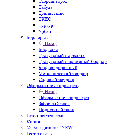
Старый город
Табула
Трилистник
ТРИО
Туртур
Урбан
Бордюры
Назад
Бордюры
Тротуарный поребрик
Тротуарный шарнирный бордюр
Бордюр дорожный
Металлический бордюр
Садовый бордюр
Оформление ландшафта
Назад
Оформление ландшафта
Заборный блок
Подпорный блок
Газонная решетка
Кирпич
Услуги дизайна !NEW
Геотекстиль