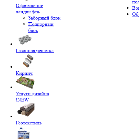
по
Оформление
Во
ландшафта
Об
Заборный блок
Подпорный
блок
Газонная решетка
Кирпич
Услуги дизайна
!NEW
Геотекстиль