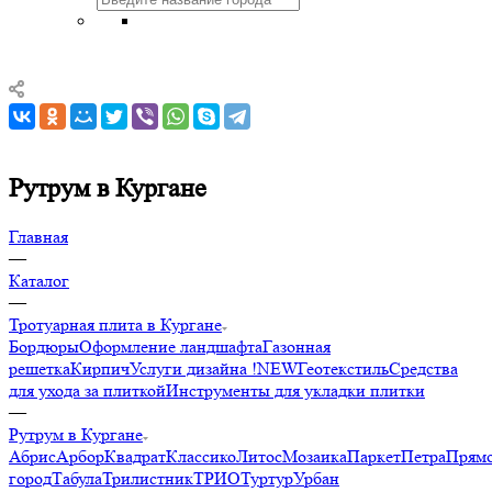
Рутрум в Кургане
Главная
—
Каталог
—
Тротуарная плита в Кургане
Бордюры
Оформление ландшафта
Газонная
решетка
Кирпич
Услуги дизайна !NEW
Геотекстиль
Средства
для ухода за плиткой
Инструменты для укладки плитки
—
Рутрум в Кургане
Абрис
Арбор
Квадрат
Классико
Литос
Мозаика
Паркет
Петра
Прямо
город
Табула
Трилистник
ТРИО
Туртур
Урбан