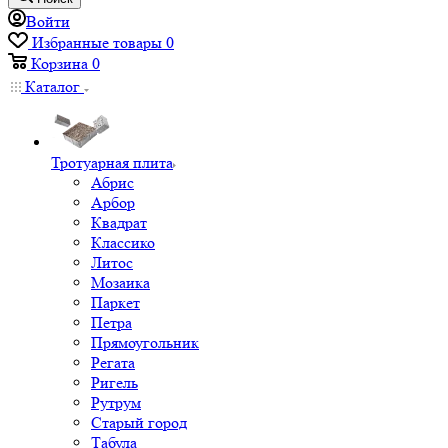
Войти
Избранные товары
0
Корзина
0
Каталог
Тротуарная плита
Абрис
Арбор
Квадрат
Классико
Литос
Мозаика
Паркет
Петра
Прямоугольник
Регата
Ригель
Рутрум
Старый город
Табула