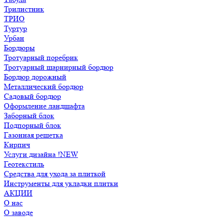
Трилистник
ТРИО
Туртур
Урбан
Бордюры
Тротуарный поребрик
Тротуарный шарнирный бордюр
Бордюр дорожный
Металлический бордюр
Садовый бордюр
Оформление ландшафта
Заборный блок
Подпорный блок
Газонная решетка
Кирпич
Услуги дизайна !NEW
Геотекстиль
Средства для ухода за плиткой
Инструменты для укладки плитки
АКЦИИ
О нас
О заводе