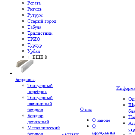
Регата
Ригель
Рутрум
Старый город
Табула
Трилистник
ТРИО
Туртур
Урбан
+ ЕЩЕ 8
Бордюры
Тротуарный
Информ
поребрик
Тротуарный
Оп
шарнирный
Шк
О нас
бордюр
бл
Бордюр
На
О заводе
дорожный
Ат
О
Металлический
ст
продукции
бордюр