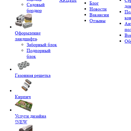
АКЦИИ
Се
Блог
Садовый
до
Новости
бордюр
По
Вакансии
ко
Отзывы
Ан
по
Оформление
Во
ландшафта
Об
Заборный блок
Подпорный
блок
Газонная решетка
Кирпич
Услуги дизайна
!NEW