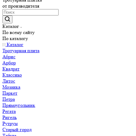
от производителя
Каталог
По всему сайту
По каталогу
Каталог
Тротуарная плита
Абрис
Арбор
Квадрат
Классико
Литос
Мозаика
Паркет
Петра
Прямоугольник
Регата
Ригель
Рутрум
Старый город
Табула