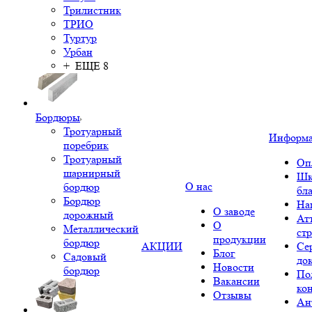
Трилистник
ТРИО
Туртур
Урбан
+ ЕЩЕ 8
Бордюры
Тротуарный
Информ
поребрик
Тротуарный
Оп
шарнирный
Шк
О нас
бордюр
бл
Бордюр
На
О заводе
дорожный
Ат
О
Металлический
ст
продукции
бордюр
АКЦИИ
Се
Блог
Садовый
до
Новости
бордюр
По
Вакансии
ко
Отзывы
Ан