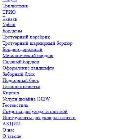
Трилистник
ТРИО
Туртур
Урбан
Бордюры
Тротуарный поребрик
Тротуарный шарнирный бордюр
Бордюр дорожный
Металлический бордюр
Садовый бордюр
Оформление ландшафта
Заборный блок
Подпорный блок
Газонная решетка
Кирпич
Услуги дизайна !NEW
Геотекстиль
Средства для ухода за плиткой
Инструменты для укладки плитки
АКЦИИ
О нас
О заводе