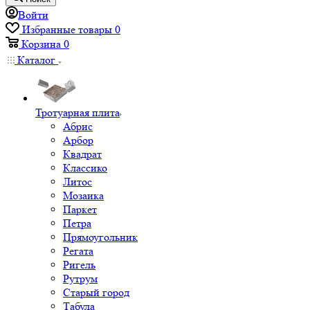
Войти
Избранные товары
0
Корзина
0
Каталог
Тротуарная плита
Абрис
Арбор
Квадрат
Классико
Литос
Мозаика
Паркет
Петра
Прямоугольник
Регата
Ригель
Рутрум
Старый город
Табула