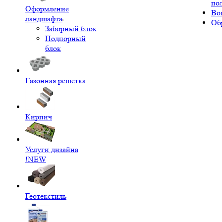
по
Оформление
Во
ландшафта
Об
Заборный блок
Подпорный
блок
Газонная решетка
Кирпич
Услуги дизайна
!NEW
Геотекстиль