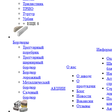
Трилистник
ТРИО
Туртур
Урбан
+ ЕЩЕ 8
Бордюры
Тротуарный
Информ
поребрик
Тротуарный
Оп
шарнирный
Шк
О нас
бордюр
бл
Бордюр
На
О заводе
дорожный
Ат
О
Металлический
ст
продукции
бордюр
АКЦИИ
Се
Блог
Садовый
до
Новости
бордюр
По
Вакансии
ко
Отзывы
Ан