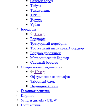
Старый город
Табула
Трилистник
ТРИО
Туртур
Урбан
Бордюры
Назад
Бордюры
Тротуарный поребрик
Тротуарный шарнирный бордюр
Бордюр дорожный
Металлический бордюр
Садовый бордюр
Оформление ландшафта
Назад
Оформление ландшафта
Заборный блок
Подпорный блок
Газонная решетка
Кирпич
Услуги дизайна !NEW
Геотекстиль