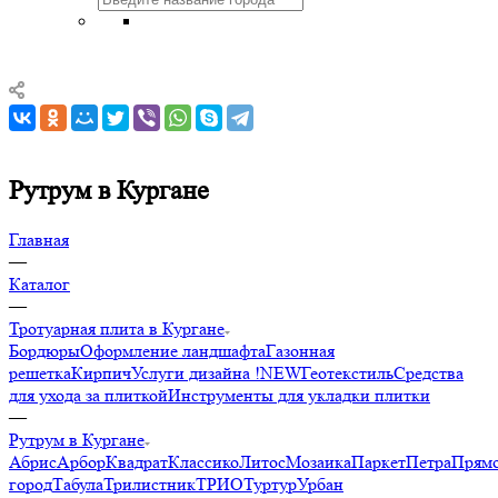
Рутрум в Кургане
Главная
—
Каталог
—
Тротуарная плита в Кургане
Бордюры
Оформление ландшафта
Газонная
решетка
Кирпич
Услуги дизайна !NEW
Геотекстиль
Средства
для ухода за плиткой
Инструменты для укладки плитки
—
Рутрум в Кургане
Абрис
Арбор
Квадрат
Классико
Литос
Мозаика
Паркет
Петра
Прямо
город
Табула
Трилистник
ТРИО
Туртур
Урбан