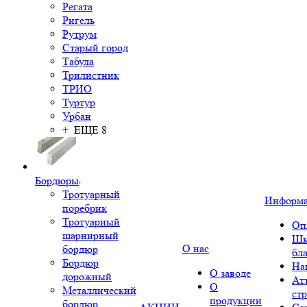
Регата
Ригель
Рутрум
Старый город
Табула
Трилистник
ТРИО
Туртур
Урбан
+ ЕЩЕ 8
Бордюры
Тротуарный
Информ
поребрик
Тротуарный
Оп
шарнирный
Шк
О нас
бордюр
бл
Бордюр
На
О заводе
дорожный
Ат
О
Металлический
ст
продукции
бордюр