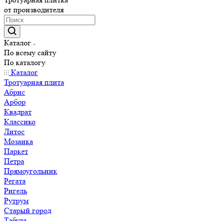
от производителя
Каталог
По всему сайту
По каталогу
Каталог
Тротуарная плита
Абрис
Арбор
Квадрат
Классико
Литос
Мозаика
Паркет
Петра
Прямоугольник
Регата
Ригель
Рутрум
Старый город
Табула