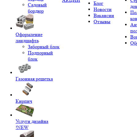
АКЦИИ
Се
Блог
Садовый
до
Новости
бордюр
По
Вакансии
ко
Отзывы
Ан
по
Оформление
Во
ландшафта
Об
Заборный блок
Подпорный
блок
Газонная решетка
Кирпич
Услуги дизайна
!NEW