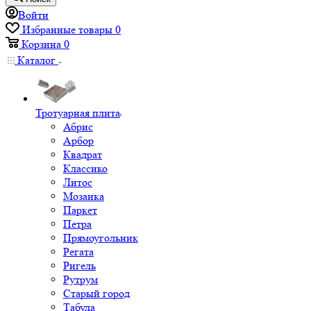
Войти
Избранные товары
0
Корзина
0
Каталог
Тротуарная плита
Абрис
Арбор
Квадрат
Классико
Литос
Мозаика
Паркет
Петра
Прямоугольник
Регата
Ригель
Рутрум
Старый город
Табула