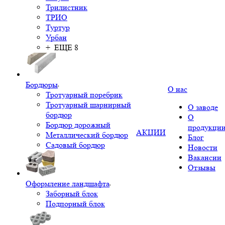
Трилистник
ТРИО
Туртур
Урбан
+ ЕЩЕ 8
Бордюры
О нас
Тротуарный поребрик
Тротуарный шарнирный
О заводе
бордюр
О
Бордюр дорожный
продукци
АКЦИИ
Металлический бордюр
Блог
Садовый бордюр
Новости
Вакансии
Отзывы
Оформление ландшафта
Заборный блок
Подпорный блок