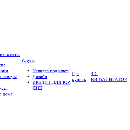
е объекты
Услуги
кие
ории
Укладка под ключ
Где
3D-
и скверы
Дизайн
купить
ВИЗУАЛИЗАТОР
КРЕДИТ ДЛЯ ЮР
ксы
ЛИЦ
е дома