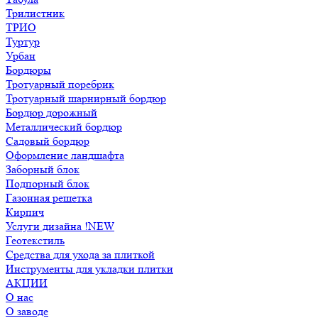
Трилистник
ТРИО
Туртур
Урбан
Бордюры
Тротуарный поребрик
Тротуарный шарнирный бордюр
Бордюр дорожный
Металлический бордюр
Садовый бордюр
Оформление ландшафта
Заборный блок
Подпорный блок
Газонная решетка
Кирпич
Услуги дизайна !NEW
Геотекстиль
Средства для ухода за плиткой
Инструменты для укладки плитки
АКЦИИ
О нас
О заводе