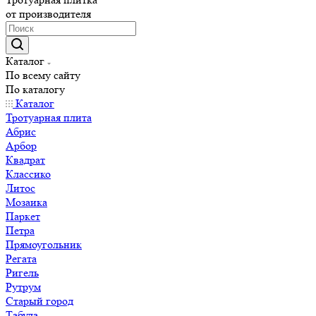
от производителя
Каталог
По всему сайту
По каталогу
Каталог
Тротуарная плита
Абрис
Арбор
Квадрат
Классико
Литос
Мозаика
Паркет
Петра
Прямоугольник
Регата
Ригель
Рутрум
Старый город
Табула