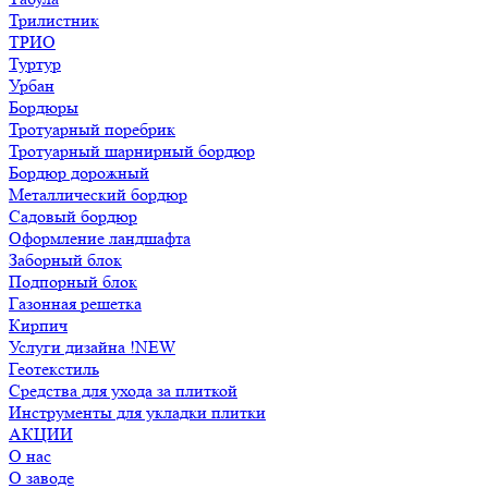
Трилистник
ТРИО
Туртур
Урбан
Бордюры
Тротуарный поребрик
Тротуарный шарнирный бордюр
Бордюр дорожный
Металлический бордюр
Садовый бордюр
Оформление ландшафта
Заборный блок
Подпорный блок
Газонная решетка
Кирпич
Услуги дизайна !NEW
Геотекстиль
Средства для ухода за плиткой
Инструменты для укладки плитки
АКЦИИ
О нас
О заводе