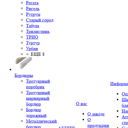
Регата
Ригель
Рутрум
Старый город
Табула
Трилистник
ТРИО
Туртур
Урбан
+ ЕЩЕ 8
Бордюры
Тротуарный
Информ
поребрик
Тротуарный
Оп
шарнирный
Шк
О нас
бордюр
бл
Бордюр
На
О заводе
дорожный
Ат
О
Металлический
ст
продукции
бордюр