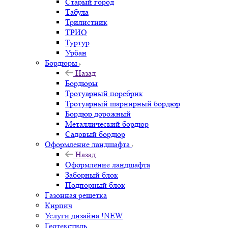
Старый город
Табула
Трилистник
ТРИО
Туртур
Урбан
Бордюры
Назад
Бордюры
Тротуарный поребрик
Тротуарный шарнирный бордюр
Бордюр дорожный
Металлический бордюр
Садовый бордюр
Оформление ландшафта
Назад
Оформление ландшафта
Заборный блок
Подпорный блок
Газонная решетка
Кирпич
Услуги дизайна !NEW
Геотекстиль