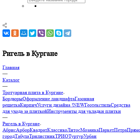
Ригель в Кургане
Главная
—
Каталог
—
Тротуарная плита в Кургане
Бордюры
Оформление ландшафта
Газонная
решетка
Кирпич
Услуги дизайна !NEW
Геотекстиль
Средства
для ухода за плиткой
Инструменты для укладки плитки
—
Ригель в Кургане
Абрис
Арбор
Квадрат
Классико
Литос
Мозаика
Паркет
Петра
Прямо
город
Табула
Трилистник
ТРИО
Туртур
Урбан