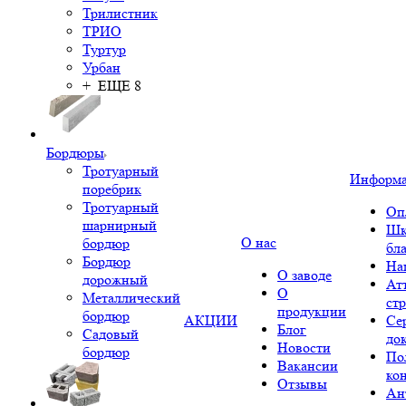
Трилистник
ТРИО
Туртур
Урбан
+ ЕЩЕ 8
Бордюры
Тротуарный
Информ
поребрик
Тротуарный
Оп
шарнирный
Шк
О нас
бордюр
бл
Бордюр
На
О заводе
дорожный
Ат
О
Металлический
ст
продукции
бордюр
АКЦИИ
Се
Блог
Садовый
до
Новости
бордюр
По
Вакансии
ко
Отзывы
Ан