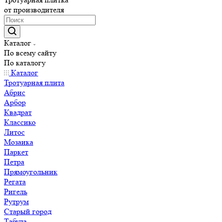
от производителя
Каталог
По всему сайту
По каталогу
Каталог
Тротуарная плита
Абрис
Арбор
Квадрат
Классико
Литос
Мозаика
Паркет
Петра
Прямоугольник
Регата
Ригель
Рутрум
Старый город
Табула