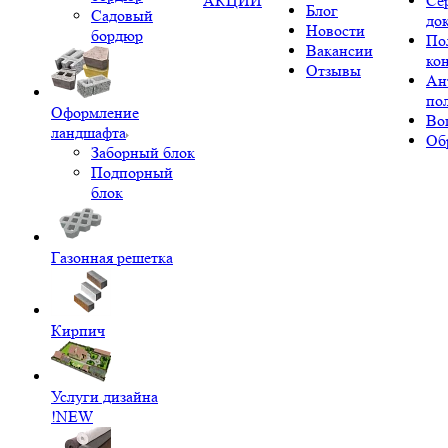
АКЦИИ
Се
Блог
Садовый
до
Новости
бордюр
По
Вакансии
ко
Отзывы
Ан
по
Оформление
Во
ландшафта
Об
Заборный блок
Подпорный
блок
Газонная решетка
Кирпич
Услуги дизайна
!NEW