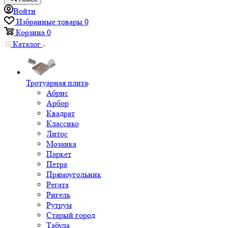
Войти
Избранные товары
0
Корзина
0
Каталог
Тротуарная плита
Абрис
Арбор
Квадрат
Классико
Литос
Мозаика
Паркет
Петра
Прямоугольник
Регата
Ригель
Рутрум
Старый город
Табула