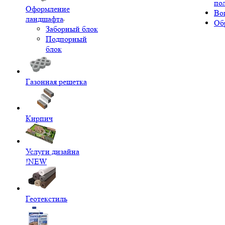
по
Оформление
Во
ландшафта
Об
Заборный блок
Подпорный
блок
Газонная решетка
Кирпич
Услуги дизайна
!NEW
Геотекстиль